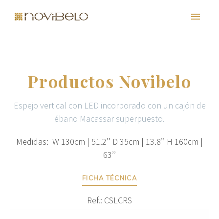
Productos Novibelo
Espejo vertical con LED incorporado con un cajón de
ébano Macassar superpuesto.
Medidas: W 130cm | 51.2’’ D 35cm | 13.8’’ H 160cm |
63’’
PT
EN
FR
ES
FICHA TÉCNICA
Ref.: CSLCRS