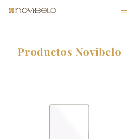
Productos Novibelo
PT
EN
FR
ES