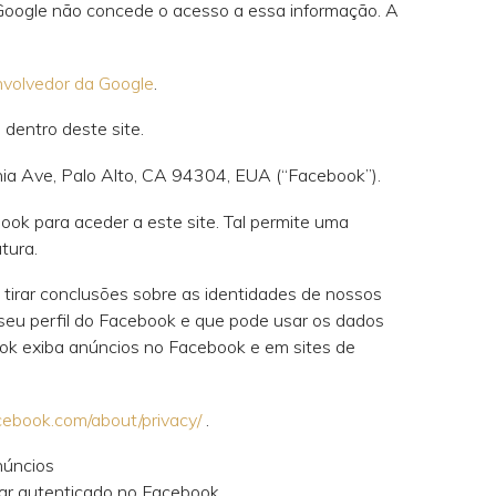
 Google não concede o acesso a essa informação. A
nvolvedor da Google
.
 dentro deste site.
nia Ave, Palo Alto, CA 94304, EUA (“Facebook”).
ok para aceder a este site. Tal permite uma
tura.
tirar conclusões sobre as identidades de nossos
 seu perfil do Facebook e que pode usar os dados
ook exiba anúncios no Facebook e em sites de
cebook.com/about/privacy/
.
núncios
star autenticado no Facebook.