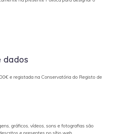
e dados
00€ e registada na Conservatória do Registo de
ens, gráficos, vídeos, sons e fotografias são
scritos e presentes no sítio web