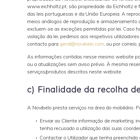
www.eichholtz.pt, são propriedade da Eichholtz e 
das leis portuguesas e da União Europeia. A reprod
meios análogos de reprodução e armazenamento dig
excluem-se as exceções permitidas por lei. Caso ha
violação da lei, pedimos aos respetivos utilizador
contacto para
geral@novibelo.com
, ou por correi
As informações contidas nesse mesmo website podem
ou a atualizações sem aviso prévio. À mesma reser
serviços/produtos descritos neste website.
c) Finalidade da recolha 
A Novibelo presta serviços na área do mobiliário. P
Enviar ao Cliente informação de marketing, 
tenha recusado a utilização das suas coorde
Contactar o Utilizador que tenha preenchido