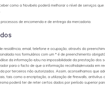
ceber como a Novibelo poderá melhorar o nível de serviços que 
.
s processos de encomenda e de entrega da mercadoria.
idos
 de residência, email, telefone e ocupação, através do preenchim
assinalada nos formulários com um * é de preenchimento obrigat
álise da informação e/ou na impossibilidade da prestação dos se
izador para o facto de que a informação recolhida/enviada em r
lizada por terceiros não autorizados. Assim, aconselhamos que a
, tais como a encriptação, a utilização de firewalls, antivírus
ma poderá ter de reter certos dados por período superior para