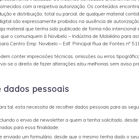
fornecidos com a respetiva autorização. Os conteúdos encontram
ução e distribuição, total ou parcial, de qualquer material con
ital são expressamente proibidos na ausência de autorização
ja material que tenha sido publicado de forma não intencional e 
es que o comuniquem à Novibelo – Indústria de Mobiliário para a
o, para Centro Emp. Novibelo – Edf. Principal Rua de Fontes nº
 conter imprecisões técnicas, omissões ou erros tipográficos
va-se o direito de fazer alterações e/ou melhorias sem aviso 
de dados pessoais
ara tal, esta necessita de recolher dados pessoais para as segui
incluindo o envio de newsletter a quem a tenha solicitado, des
nadas para essa finalidade;
 e enviado um formulário, desde que o mesmo tenha dado o seu