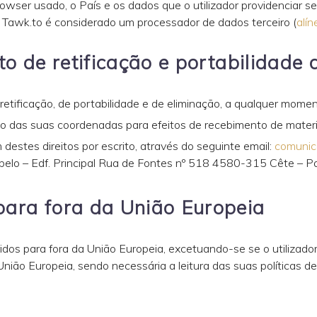
 browser usado, o País e os dados que o utilizador providenciar
O Tawk.to é considerado um processador de dados terceiro (
alín
eito de retificação e portabilidad
 retificação, de portabilidade e de eliminação, a qualquer mome
ção das suas coordenadas para efeitos de recebimento de materi
destes direitos por escrito, através do seguinte email:
comunic
ibelo – Edf. Principal Rua de Fontes nº 518 4580-315 Cête – P
para fora da União Europeia
dos para fora da União Europeia, excetuando-se se o utilizador
ião Europeia, sendo necessária a leitura das suas políticas de