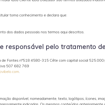
titular toma conhecimento e declara que:
nto dos dados pessoais nos termos aqui descritos.
ade responsável pelo tratamento d
Rua de Fontes nº518 4580-315 Cête com capital social 525.000,
etiva 507 682 769
vibelo.com
.
rmação disponível, nomeadamente, texto, logótipos, ícones, imag
xpressamente indicadas. Os mesmos conteúdos anteriormente de