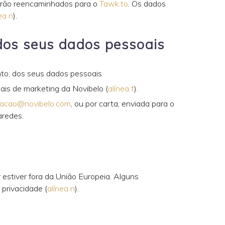
 serão reencaminhados para o
Tawk.to
. Os dados
ea n
).
e dos seus dados pessoais
nto, dos seus dados pessoais.
ais de marketing da Novibelo (
alínea f
).
acao@novibelo.com
, ou por carta, enviada para o
aredes.
 estiver fora da União Europeia. Alguns
 privacidade (
alínea n
).