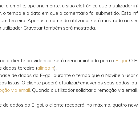
 o email e, opcionalmente, o sítio eletrónico que o utilizador 
 o tempo e a data em que o comentário foi submetido. Esta info
hum terceiro. Apenas o nome do utilizador será mostrado na se
do utilizador Gravatar também será mostrada.
ue o cliente providenciar será reencaminhado para o
E-goi
. O E
 dados terceiro (
alínea n
).
base de dados do E-goi, durante o tempo que a Novibelo usar os 
 listas. O cliente poderá atualizar/remover os seus dados, atr
ção via email
. Quando o utilizador solicitar a remoção via emai
de dados do E-goi, o cliente receberá, no máximo, quatro news