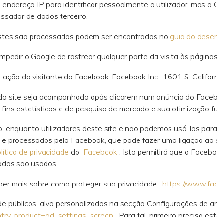
endereço IP para identificar pessoalmente o utilizador, mas a
ssador de dados terceiro.
estes são processados podem ser encontrados no
guia do dese
mpedir o Google de rastrear qualquer parte da visita às páginas
ação do visitante do Facebook, Facebook Inc., 1601 S. Califor
do site seja acompanhado após clicarem num anúncio do Facebo
fins estatísticos e de pesquisa de mercado e sua otimização fu
 enquanto utilizadores deste site e não podemos usá-los para 
e processados ​​pelo Facebook, que pode fazer uma ligação ao
lítica de privacidade
do
Facebook
. Isto permitirá que o Faceb
ados são usados.
aber mais sobre como proteger sua privacidade:
https://www.fa
de públicos-alvo personalizados na secção Configurações de a
ntry_product=ad_settings_screen
. Para tal, primeiro precisa e