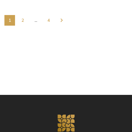
1
2
…
4