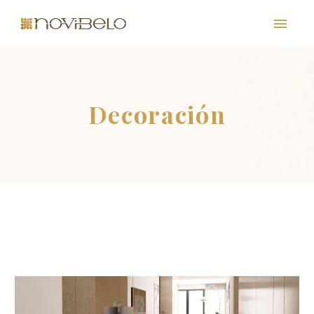
Decoración
PT
EN
FR
ES