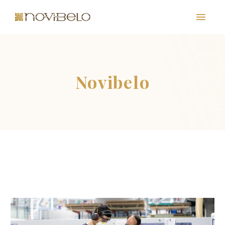
Novibelo
PT
EN
FR
ES