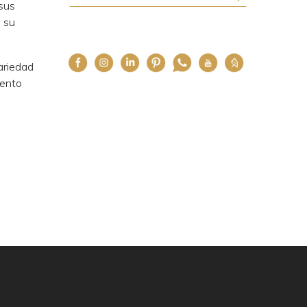
 sus
e su
variedad
iento