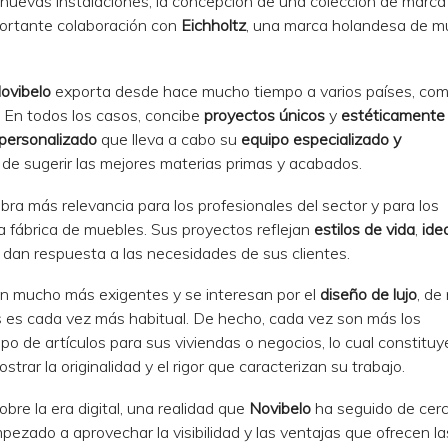
uevas instalaciones, la concepción de una colección de marca
portante colaboración con
Eichholtz
, una marca holandesa de m
ovibelo
exporta desde hace mucho tiempo a varios países, co
os. En todos los casos, concibe
proyectos únicos
y
estéticamente
personalizado
que lleva a cabo su
equipo especializado y
a de sugerir las mejores materias primas y acabados.
ra más relevancia para los profesionales del sector y para los
fábrica de muebles. Sus proyectos reflejan
estilos de vida
,
ide
 dan respuesta a las necesidades de sus clientes.
son mucho más exigentes y se interesan por el
diseño de lujo
, de
s es cada vez más habitual. De hecho, cada vez son más los
ipo de artículos para sus viviendas o negocios, lo cual constitu
trar la originalidad y el rigor que caracterizan su trabajo.
bre la era digital, una realidad que
Novibelo
ha seguido de cerc
ezado a aprovechar la visibilidad y las ventajas que ofrecen l