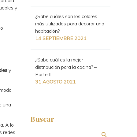
 propia
uebles y
¿Sabe cuáles son los colores
más utilizados para decorar una
mo
habitación?
14 SEPTIEMBRE 2021
¿Sabe cuál es la mejor
distribución para la cocina? –
ales
y
Parte II
31 AGOSTO 2021
 modo
ye una
Buscar
a. A lo
as redes