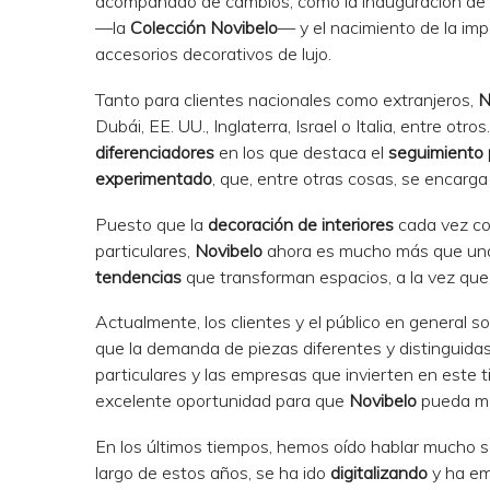
acompañado de cambios, como la inauguración de n
—la
Colección Novibelo
— y el nacimiento de la im
accesorios decorativos de lujo.
Tanto para clientes nacionales como extranjeros,
N
Dubái, EE. UU., Inglaterra, Israel o Italia, entre otr
diferenciadores
en los que destaca el
seguimiento 
experimentado
, que, entre otras cosas, se encarg
Puesto que la
decoración de interiores
cada vez cob
particulares,
Novibelo
ahora es mucho más que una 
tendencias
que transforman espacios, a la vez que
Actualmente, los clientes y el público en general 
que la demanda de piezas diferentes y distinguida
particulares y las empresas que invierten en este t
excelente oportunidad para que
Novibelo
pueda mos
En los últimos tiempos, hemos oído hablar mucho so
largo de estos años, se ha ido
digitalizando
y ha emp