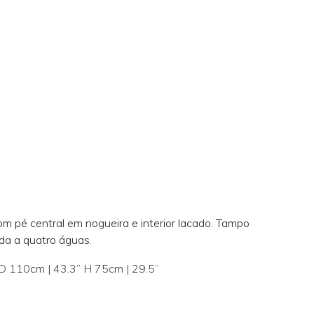
T
om pé central em nogueira e interior lacado. Tampo
da a quatro águas.
 110cm | 43.3’’ H 75cm | 29.5’’