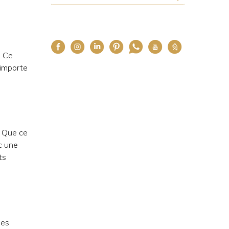
. Ce
’importe
. Que ce
c une
ts
ses