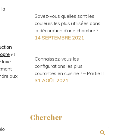
 la
Savez-vous quelles sont les
couleurs les plus utilisées dans
la décoration d’une chambre ?
14 SEPTEMBRE 2021
uction
ropre
et
Connaissez-vous les
 luxe
configurations les plus
sement
courantes en cuisine ? – Partie II
ondre aux
31 AOÛT 2021
s
Chercher
elo