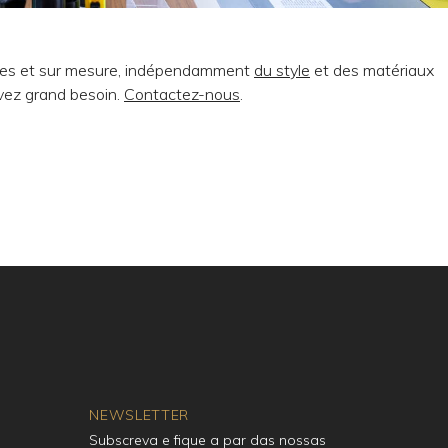
ques et sur mesure, indépendamment
du style
et des matériaux
avez grand besoin.
Contactez-nous
.
NEWSLETTER
Subscreva e fique a par das nossas