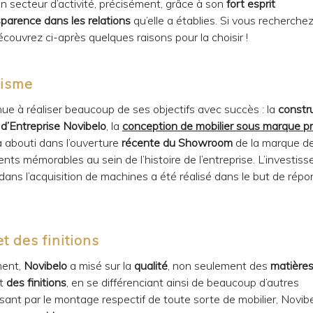
n secteur d’activité, précisément, grâce à son
fort esprit
parence dans les relations
qu’elle a établies. Si vous recherchez
couvrez ci-après quelques raisons pour la choisir !
misme
nue à réaliser beaucoup de ses objectifs avec succès : la
constr
d’Entreprise Novibelo
, la
conception de mobilier sous marque p
 a abouti dans l’ouverture
récente du Showroom
de la marque de
ents mémorables au sein de l’histoire de l’entreprise. L’investis
dans l’acquisition de machines a été réalisé dans le but de rép
t des finitions
ment,
Novibelo
a misé sur la
qualité
, non seulement des
matière
t
des finitions
, en se différenciant ainsi de beaucoup d’autres
ssant par le montage respectif de toute sorte de mobilier, Novib