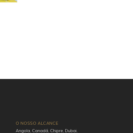
O NOSSO ALCANCE
Angola, Canadá, Chipre, Dubai,