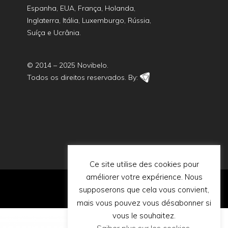
Espanha, EUA, França, Holanda,
Inglaterra, Itália, Luxemburgo, Rússia,
Suíça e Ucrânia.
© 2014 – 2025 Novibelo.
Todos os direitos reservados. By:
Ce site utilise des cookies pour
améliorer votre expérience. Nous
supposerons que cela vous convient,
mais vous pouvez vous désabonner si
vous le souhaitez.