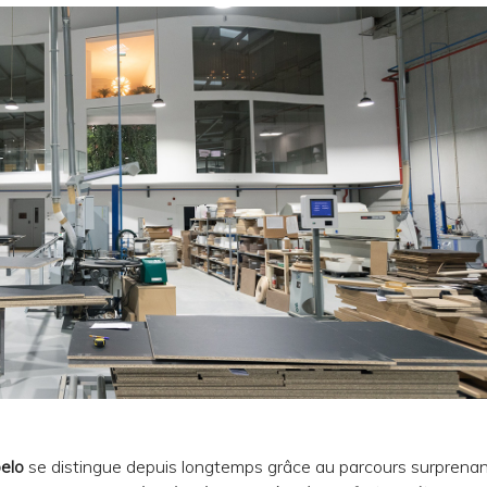
elo
se distingue depuis longtemps grâce au parcours surprenant