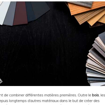
quent de combiner différentes matières premières. Outre le
bois
, le
t depuis longtemps d’autres matériaux dans le but de créer des