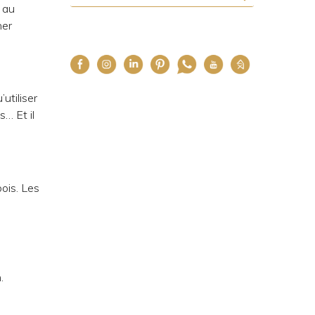
 au
her
utiliser
… Et il
ois. Les
.