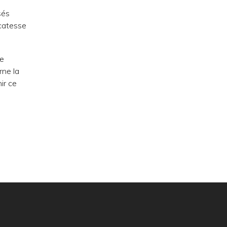
sés
icatesse
de
rne la
ir ce