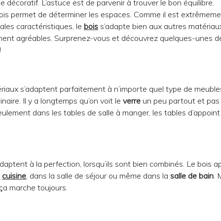
écoratif. L’astuce est de parvenir à trouver le bon équilibre.
le bois permet de déterminer les espaces. Comme il est extrêmem
ales caractéristiques, le
bois
s’adapte bien aux autres matériau
ment agréables. Surprenez-vous et découvrez quelques-unes d
!
ériaux s’adaptent parfaitement à n’importe quel type de meuble
aire. Il y a longtemps qu’on voit le
verre
un peu partout et pas
ulement dans les tables de salle à manger, les tables d’appoint 
adaptent à la perfection, lorsqu’ils sont bien combinés. Le bois 
a
cuisine
, dans la salle de séjour ou même dans la
salle de bain
. 
 ça marche toujours.