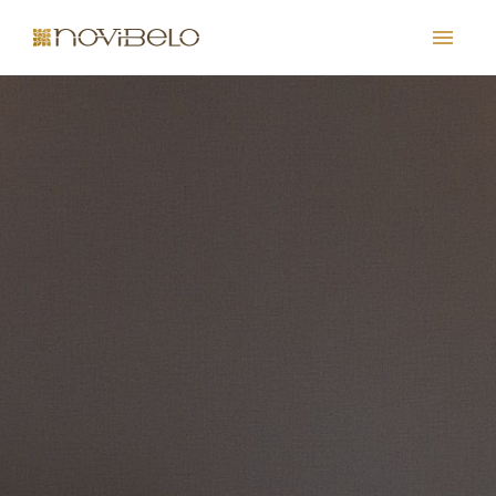
PT
EN
FR
ES