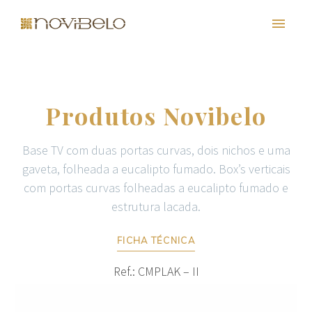
Produtos Novibelo
Base TV com duas portas curvas, dois nichos e uma
gaveta, folheada a eucalipto fumado. Box’s verticais
com portas curvas folheadas a eucalipto fumado e
estrutura lacada.
PT
EN
FR
ES
FICHA TÉCNICA
Ref.: CMPLAK – II