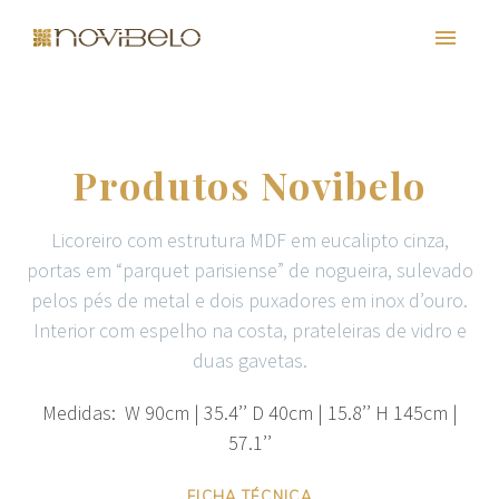
Produtos Novibelo
Licoreiro com estrutura MDF em eucalipto cinza,
portas em “parquet parisiense” de nogueira, sulevado
pelos pés de metal e dois puxadores em inox d’ouro.
Interior com espelho na costa, prateleiras de vidro e
duas gavetas.
PT
EN
FR
ES
Medidas: W 90cm | 35.4’’ D 40cm | 15.8’’ H 145cm |
57.1’’
FICHA TÉCNICA