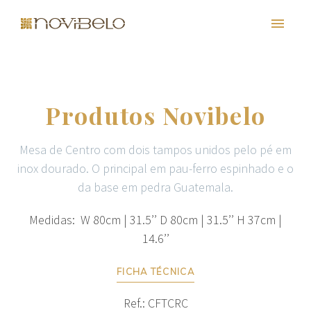
Produtos Novibelo
Mesa de Centro com dois tampos unidos pelo pé em
inox dourado. O principal em pau-ferro espinhado e o
da base em pedra Guatemala.
Medidas: W 80cm | 31.5’’ D 80cm | 31.5’’ H 37cm |
PT
EN
FR
ES
14.6’’
FICHA TÉCNICA
Ref.: CFTCRC