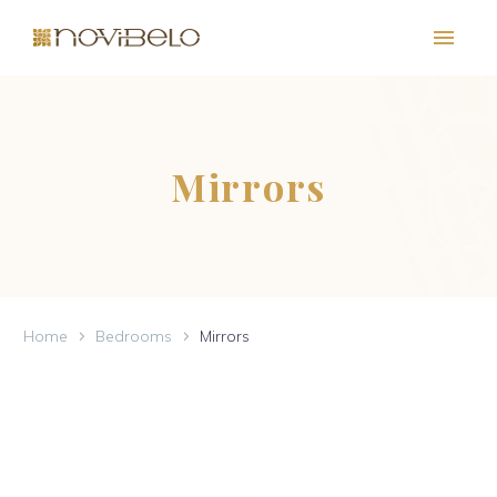
Mirrors
Home
Bedrooms
Mirrors
PT
EN
FR
ES