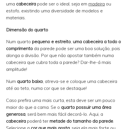
uma
cabeceira
pode ser o ideal, seja em
madeira
ou
estofo, existindo uma diversidade de modelos e
materiais.
Dimensão do quarto
Num quarto
pequeno e estreito
,
uma cabeceira a todo o
comprimento
da parede pode ser uma boa solução, pois
alonga a divisão. Por que não apostar também numa
cabeceira que cubra toda a parede? Dar-lhe-á mais
amplitude!
Num
quarto baixo
, atreva-se e coloque uma cabeceira
até ao teto, numa cor que se destaque!
Caso prefira uma mais curta, esta deve ser um pouco
maior do que a cama. Se o
quarto possuir uma área
generosa
, será bem mais fácil decorá-lo. Aqui, a
cabeceira
poderá ter
metade do tamanho da parede
.
Selecione a
cor que mais gosta
, seja ela mais forte ou